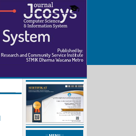
l
_:: MENU ::_