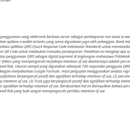
smiati
i penggunaan uang elektronik berbasis server sebagai pembayaran non tunai (e-wall
kan aplikasi e-wallet tertentu yang sama digunkaan juga oleh pelanggan. Bank In
elalui apllikasi QRIS (Quick Response Code Indonesian Standard) untuk menstandar
tem QR Code untuk melakukan transaksi pembayaran. Penelitian ini mengkaji apa s
asi penggunaan QRIS sebagai digital payment di lingkungan mahasiswa Politeknik
r-faktor yang mempengaruhi terjadinya intention of use diantaranya adalah perce
rceived Risk. Ukuran sampel yang digunakan sebanyak 100 responden pengguna QRIS
engan menyebarkan Google Formulir. Hasil pengujian menggunakan analisis regre
efulness berpengaruh positif dan signifikan terhadap intention of use, (2) perceiv
p intention of use, (3) Trust juga berpengaruh positif dan signifikan terhadap intent
an signifikan terhadap intention of use. Berdasarkan hal ini disimpulkan bahwa per
ceived Risk yang baik sangat mempengaruhi perilaku intention of use