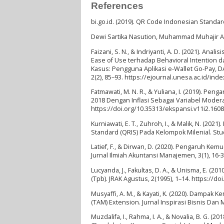
References
bi.go.id. (2019). QR Code Indonesian Standard
Dewi Sartika Nasution, Muhammad Muhajir Aminy
Faizani, S. N., & Indriyanti, A. D. (2021). 
Ease of Use terhadap Behavioral Intention d
Kasus: Pengguna Aplikasi e-Wallet Go-Pay, DA
2(2), 85–93. https://ejournal.unesa.ac.id/ind
Fatmawati, M. N. R., & Yuliana, I. (2019). P
2018 Dengan Inflasi Sebagai Variabel Modera
https://doi.org/10.35313/ekspansi.v11i2.1608
Kurniawati, E. T., Zuhroh, I., & Malik, N. (2
Standard (QRIS) Pada Kelompok Milenial. Stud
Latief, F., & Dirwan, D. (2020). Pengaruh 
Jurnal Ilmiah Akuntansi Manajemen, 3(1), 16-3
Lucyanda, J., Fakultas, D. A., & Unisma, E. 
(Tpb). JRAK Agustus, 2(1995), 1–14. https://do
Musyaffi, A. M., & Kayati, K. (2020). Damp
(TAM) Extension. Jurnal Inspirasi Bisnis Dan 
Muzdalifa, I., Rahma, I. A., & Novalia, B. G.