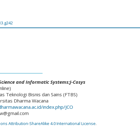
13.g242
________________________
cience and Informatic Systems:J-Cosys
line)
as Teknologi Bisnis dan Sains (FTBS)
ersitas Dharma Wacana
l.dharmawacana.ac.id/index.php/JCO
dw@gmail.com
s Attribution-ShareAlike 4.0 International License
.