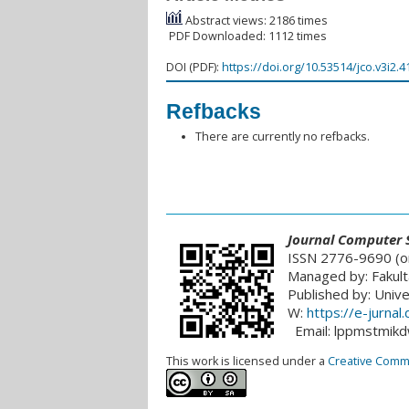
Abstract views: 2186 times
PDF Downloaded: 1112 times
DOI (PDF):
https://doi.org/10.53514/jco.v3i2.4
Refbacks
There are currently no refbacks.
___________________________________________
Journal
Computer S
ISSN 2776-9690 (on
Managed by: Fakult
Published by: Univ
W:
https://e-jurna
Email: lppmstmik
This work is licensed under a
Creative Common