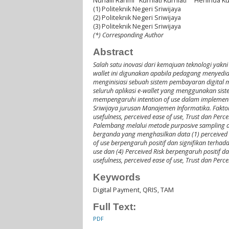
Nurlaili Rahmi
Kurniati Kurniati
Herlinda Ku
(1) Politeknik Negeri Sriwijaya
(2) Politeknik Negeri Sriwijaya
(3) Politeknik Negeri Sriwijaya
(*) Corresponding Author
Abstract
Salah satu inovasi dari kemajuan teknologi yakn
wallet ini digunakan apabila pedagang menyedia
menginisiasi sebuah sistem pembayaran digital m
seluruh aplikasi e-wallet yang menggunakan sis
mempengaruhi intention of use dalam implement
Sriwijaya jurusan Manajemen Informatika. Fakto
usefulness, perceived ease of use, Trust dan Pe
Palembang melalui metode purposive sampling d
berganda yang menghasilkan data (1) perceived us
of use berpengaruh positif dan signifikan terhada
use dan (4) Perceived Risk berpengaruh positif d
usefulness, perceived ease of use, Trust dan Per
Keywords
Digital Payment, QRIS, TAM
Full Text:
PDF