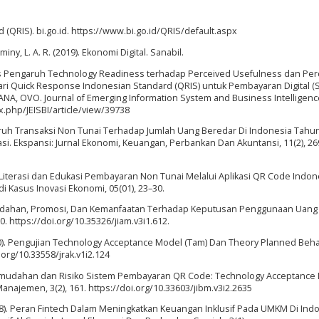
 (QRIS). bi.go.id. https://www.bi.go.id/QRIS/default.aspx
, L. A. R. (2019). Ekonomi Digital. Sanabil.
Analisis Pengaruh Technology Readiness terhadap Perceived Usefulness dan Pe
ari Quick Response Indonesian Standard (QRIS) untuk Pembayaran Digital (
NA, OVO. Journal of Emerging Information System and Business Intelligence 
ex.php/JEISBI/article/view/39738
engaruh Transaksi Non Tunai Terhadap Jumlah Uang Beredar Di Indonesia Tahu
si. Ekspansi: Jurnal Ekonomi, Keuangan, Perbankan Dan Akuntansi, 11(2), 26
021). Literasi dan Edukasi Pembayaran Non Tunai Melalui Aplikasi QR Code Indo
i Kasus Inovasi Ekonomi, 05(01), 23–30.
Kemudahan, Promosi, Dan Kemanfaatan Terhadap Keputusan Penggunaan Uang D
0. https://doi.org/10.35326/jiam.v3i1.612.
(2010). Pengujian Technology Acceptance Model (Tam) Dan Theory Planned Beha
i.org/10.33558/jrak.v1i2.124
ak Kemudahan dan Risiko Sistem Pembayaran QR Code: Technology Acceptance
Manajemen, 3(2), 161. https://doi.org/10.33603/jibm.v3i2.2635
 (2018). Peran Fintech Dalam Meningkatkan Keuangan Inklusif Pada UMKM Di Ind