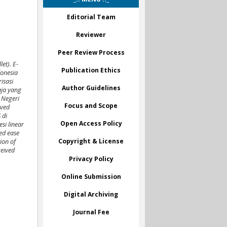
Editorial Team
Reviewer
Peer Review Process
et). E-
Publication Ethics
donesia
isasi
Author Guidelines
aja yang
 Negeri
Focus and Scope
ived
 di
Open Access Policy
si linear
ed ease
Copyright & License
ion of
ceived
Privacy Policy
Online Submission
Digital Archiving
Journal Fee