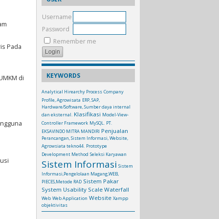
Username
lam
Password
Remember me
ris Pada
KEYWORDS
u UMKM di
Analytical Hirearchy Process
Company
Profile, Agrowisata
ERP, SAP,
Hardware/Software, Sumber daya internal
Klasifikasi
dan eksternal.
Model-View-
Pengguna
Controller Framework
MySQL.
PT.
Penjualan
EKSAVINDO MITRA MANDIRI
Perancangan, Sistem Informasi, Website,
Agrowsiata tekno44.
Prototype
Development Method
Seleksi Karyawan
usi
Sistem Informasi
Sistem
Informasi,Pengelolaan Magang,WEB,
Sistem Pakar
PIECES,Metode RAD
System Usability Scale
Waterfall
Website
Web
Web Application
Xampp
objektivitas