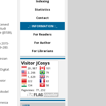
Indexing
Statistics
Contact
rceived
_:: INFORMATION ::_
Studi
(JEISBI),
For Readers
For Author
n 2015-
9–283.
For Librarians
nesian
igital.
vior
 Model
onesia
USER