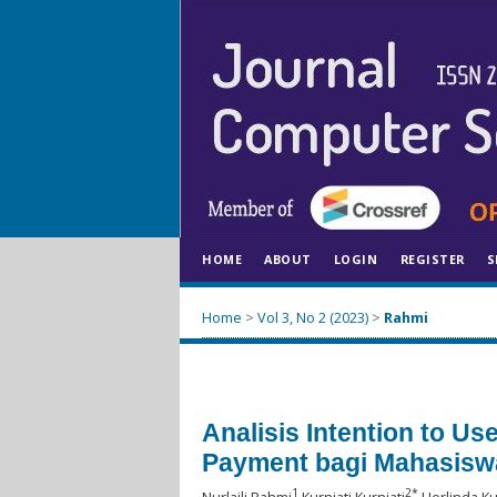
HOME
ABOUT
LOGIN
REGISTER
S
Home
>
Vol 3, No 2 (2023)
>
Rahmi
Analisis Intention to U
Payment bagi Mahasisw
1
2*