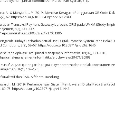
if Al-Syariah: Jurnal Ekonomi Dan Perbankan Syariah, 3(1).
radona, A., & Mahyuni, L. P. (2019). Menakar Keraguan Penggunaan QR Code Da
(2), 67. https://doi.org/10.38043/jmb.v16i2.2041
). Penerapan Transaksi Payment Gateway berbasis QRIS pada UMKM (Study Empi
ajemen, 8(2), 331–337.
//repo.undiksha.ac.id/9553/9/1717051396
9). Pengaruh Budaya Terhadap Actual Use Digital Payment System Pada Pelak
d Computing, 3(2), 63–67. https://doi.org/10.30871/jaic.v3i2.1646
ment Pada Aplikasi Ovo. Jurnal Manajemen Informatika, 09(02), 121–128.
php/jurnal-manajemen-informatika/article/view/29471/26993
N., & Yusuf, A. (2021). Pengaruh Digital Payment terhadap Perilaku Konsumen 
Manajemen, 16(1), 107–126.
f Kualitatif dan R&D. Alfabeta. Bandung.
Munawaroh, M. (2019). Perkembangan Sistem Pembayaran Digital Pada Era Revol
), 60–75. https://doi.org/10.23971/jaq.v4i1.1442