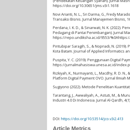
(Pendekatan Keuangan Syariah). Jurnal Mashar
https://doi.org/10.30651/jms.v3i1.1618
Novi Arianti, N. L., Sri Darma, G., Fredy Ma
Transaksi Bisnis. Jurnal Manajemen Bisnis, 16
Perdana, I. K. D., & Sinarwati, N. K. (2022
Pedagang di Pantai Penimbangan). Jurnal Man
https://repo.undiksha.ac.id/9553/%0Ahttps:
Pintubipar Saragih, S., & Nopriadi, N. (201
Kota Batam. Journal of Applied Informatics an
Puspita, Y. C. (2019). Penggunaan Digital Pay
https://jurnalmahasiswa.unesa.ac.id/index.
Rizkiyah, K., Nurmayanti, L., Macdhy, R. D. 
Platform Digital Payment OVO. Jurnal Ilmiah 
Sugiyono (2022). Metode Penelitian Kuantitati
Tarantang, J., Awwaliyah, A., Astuti, M., & 
Industri 4.0 Di Indonesia. Jurnal Al-Qardh, 4(1
DOI:
https://doi.org/10.53514/jco.v3i2.413
Article Metrics