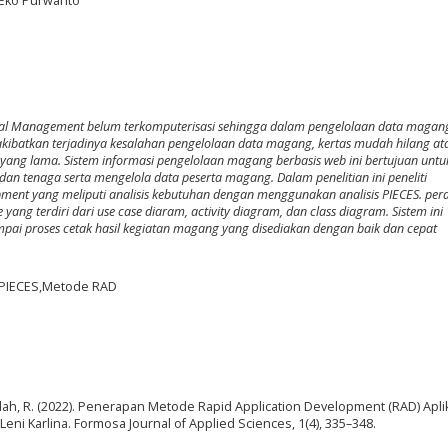
Eko Purwanto
tal Management belum terkomputerisasi sehingga dalam pengelolaan data magan
ibatkan terjadinya kesalahan pengelolaan data magang, kertas mudah hilang at
ang lama. Sistem informasi pengelolaan magang berbasis web ini bertujuan untu
 tenaga serta mengelola data peserta magang. Dalam penelitian ini peneliti
ment yang meliputi analisis kebutuhan dengan menggunakan analisis PIECES. pe
ng terdiri dari use case diaram, activity diagram, dan class diagram. Sistem ini
i proses cetak hasil kegiatan magang yang disediakan dengan baik dan cepat
 PIECES,Metode RAD
 Nurfalah, R. (2022). Penerapan Metode Rapid Application Development (RAD) Apli
ni Karlina. Formosa Journal of Applied Sciences, 1(4), 335–348.