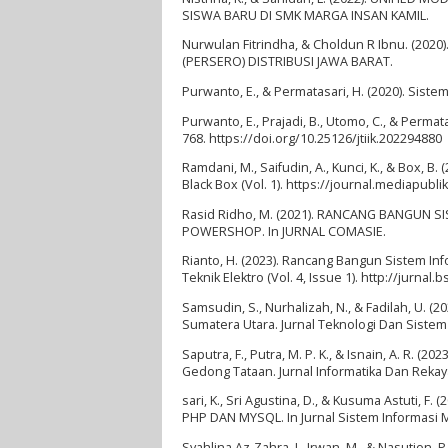
SISWA BARU DI SMK MARGA INSAN KAMIL.
Nurwulan Fitrindha, & Choldun R Ibnu. (2
(PERSERO) DISTRIBUSI JAWA BARAT.
Purwanto, E., & Permatasari, H. (2020). Siste
Purwanto, E., Prajadi, B., Utomo, C., & Per
768. https://doi.org/10.25126/jtiik.202294880
Ramdani, M., Saifudin, A., Kunci, K., & Box
Black Box (Vol. 1). https://journal.mediapubl
Rasid Ridho, M. (2021). RANCANG BANGUN
POWERSHOP. In JURNAL COMASIE.
Rianto, H. (2023). Rancang Bangun Sistem I
Teknik Elektro (Vol. 4, Issue 1). http://jurnal
Samsudin, S., Nurhalizah, N., & Fadilah, U.
Sumatera Utara. Jurnal Teknologi Dan Sistem I
Saputra, F., Putra, M. P. K., & Isnain, A. R.
Gedong Tataan. Jurnal Informatika Dan Rekayas
sari, K., Sri Agustina, D., & Kusuma Astuti,
PHP DAN MYSQL. In Jurnal Sistem Informasi Ma
Syahlina Az-Zahra, J., Irwan, M., & Nasution