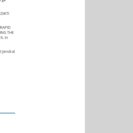
DIKTI
(RAPID
ING THE
. In
t Jendral