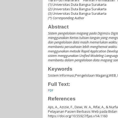
Tiara Putri Maharani
Hanifah Permatasari
(1) Universitas Duta Bangsa Surakarta
(2) Universitas Duta Bangsa Surakarta
(3) Universitas Duta Bangsa Surakarta
(*) Corresponding Author
Abstract
Sistem pengelolaan magang pada Digimizu Digi
menggunakan Kertas tulisan tangan yang mengak
dan pengelolaan data masih memerlukan waktu y
membantu perusahaan lebih menghemat waktu dan
menggunakan metode Rapid Application Develop
sistem menggunakan Unified Modeling Language ya
membantu dalam pengelolaan data magang sampa
Keywords
Sistem Informasi,Pengelolaan Magang,WEB,
Full Text:
PDF
References
Ajis, A., Azizie, F., Dewi, W. A., Rifai, A., &
Pelayanan Pasien Berbasis Web pada Bidan Le
https://doi.org/10.55927/fjas.v1i4.1160