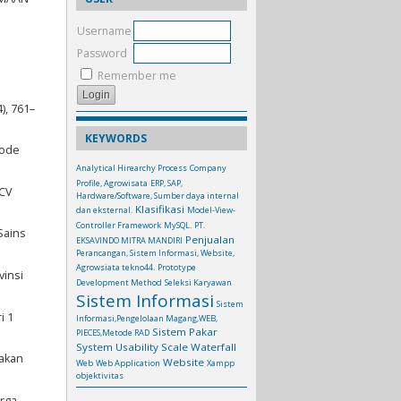
Username
Password
Remember me
), 761–
KEYWORDS
tode
Analytical Hirearchy Process
Company
Profile, Agrowisata
ERP, SAP,
 CV
Hardware/Software, Sumber daya internal
Klasifikasi
dan eksternal.
Model-View-
Controller Framework
MySQL.
PT.
Sains
Penjualan
EKSAVINDO MITRA MANDIRI
Perancangan, Sistem Informasi, Website,
Agrowsiata tekno44.
Prototype
vinsi
Development Method
Seleksi Karyawan
Sistem Informasi
Sistem
i 1
Informasi,Pengelolaan Magang,WEB,
Sistem Pakar
PIECES,Metode RAD
System Usability Scale
Waterfall
nakan
Website
Web
Web Application
Xampp
objektivitas
arga