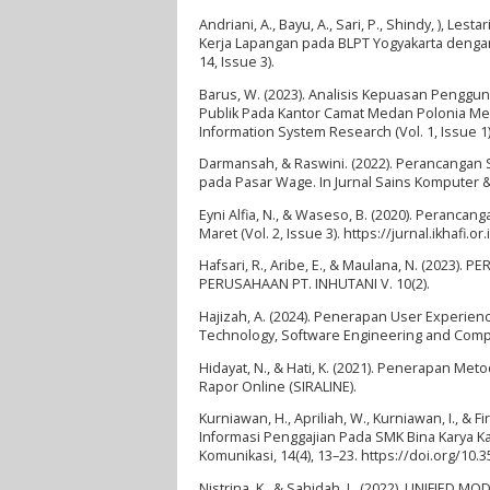
Andriani, A., Bayu, A., Sari, P., Shindy, ), Les
Kerja Lapangan pada BLPT Yogyakarta dengan 
14, Issue 3).
Barus, W. (2023). Analisis Kepuasan Pengg
Publik Pada Kantor Camat Medan Polonia Men
Information System Research (Vol. 1, Issue 1)
Darmansah, & Raswini. (2022). Perancangan
pada Pasar Wage. In Jurnal Sains Komputer & In
Eyni Alfia, N., & Waseso, B. (2020). Peranca
Maret (Vol. 2, Issue 3). https://jurnal.ikhafi.o
Hafsari, R., Aribe, E., & Maulana, N. (20
PERUSAHAAN PT. INHUTANI V. 10(2).
Hajizah, A. (2024). Penerapan User Experie
Technology, Software Engineering and Compute
Hidayat, N., & Hati, K. (2021). Penerapan M
Rapor Online (SIRALINE).
Kurniawan, H., Apriliah, W., Kurniawan, I., 
Informasi Penggajian Pada SMK Bina Karya Kar
Komunikasi, 14(4), 13–23. https://doi.org/10.
Nistrina, K., & Sahidah, L. (2022). UNIF