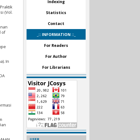
Indexing
 Praktik
i (Vol.
Statistics
Contact
anan
 of
_:: INFORMATION ::_
For Readers
ype
For Author
). In
For Librarians
ADA
ormasi
em
 Dan
IMAAN
USER