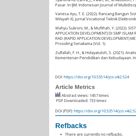
Pasar. In IJM: Indonesian Journal of Multidisc
Vanesa Ayu, T. E. (2022). Rancang Bangun S
Wilayah X). Jurnal Vocational Teknik Elektron
Wahyu Sukroni, M., & Muflihah, Y. (2022)
APPLICATION DEVELOPMENT) DI SMP ISLAM
RAD (RAPID APPLICATION DEVELOPMENT) ME
Prosiding Senakama (Vol. 1).
Zulfallah, F. H., & Hidayatuloh, S. (2021). 
Kementerian Pendidikan dan Kebudayaan. In Ju
DOI:
https://doi.org/10.53514/jco.v4i2.524
Article Metrics
Abstract views: 1457 times
PDF Downloaded: 733 times
DOI (PDF):
https://doi.org/10.53514/jco.v4i2.5
Refbacks
There are currently no refbacks.