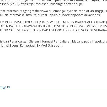
iplinary (Vol. 1). https://journal.csspublishing/index.php/ijm
istem Informasi Magang Mahasiswa di Lembaga Layanan Pendidikan Tinggi (LL
ika Dan Informatika. http://ejournal.unp.ac.id/index.php/voteknika/index
. SISTEM INFORMASI SEKOLAH BERBASIS WEBSITE MENGGUNAKAN METODE RAD 
 RADEN PAKU SURABAYA WEBSITE-BASED SCHOOL INFORMATION SYSTEM US
THOD CASE STUDY OF RADEN PAKU ISLAMIC JUNIOR HIGH SCHOOL SURABAYA
Analisis dan Perancangan Sistem Informasi Pendaftaran Magang pada Inspektora
rnal Esensi Komputasi IBN (Vol. 5, Issue 1).
24.g313