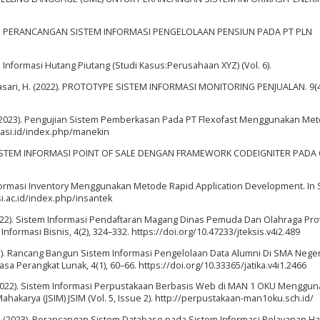
020). PERANCANGAN SISTEM INFORMASI PENGELOLAAN PENSIUN PADA PT PLN
m Informasi Hutang Piutang (Studi Kasus:Perusahaan XYZ) (Vol. 6).
matasari, H. (2022). PROTOTYPE SISTEM INFORMASI MONITORING PENJUALAN. 9(4
, B. (2023). Pengujian Sistem Pemberkasan Pada PT Flexofast Menggunakan Me
ikasi.id/index.php/manekin
 SISTEM INFORMASI POINT OF SALE DENGAN FRAMEWORK CODEIGNITER PADA
nformasi Inventory Menggunakan Metode Rapid Application Development. In 
.bsi.ac.id/index.php/insantek
 (2022). Sistem Informasi Pendaftaran Magang Dinas Pemuda Dan Olahraga Pro
nformasi Bisnis, 4(2), 324–332. https://doi.org/10.47233/jteksis.v4i2.489
 (2023). Rancang Bangun Sistem Informasi Pengelolaan Data Alumni Di SMA Neger
a Perangkat Lunak, 4(1), 60–66. https://doi.org/10.33365/jatika.v4i1.2466
 F. (2022). Sistem Informasi Perpustakaan Berbasis Web di MAN 1 OKU Menggu
hakarya (JSIM) JSIM (Vol. 5, Issue 2). http://perpustakaan-man1oku.sch.id/
, P. (2023). Perancangan Sistem Database pada Sistem Informasi Pelayanan H