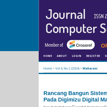
HOME
ABOUT
LOGIN
REGISTER
S
Home
>
Vol 4, No 2 (2024)
>
Maharani
Rancang Bangun Sistem
Pada Digimizu Digital 
1*
2