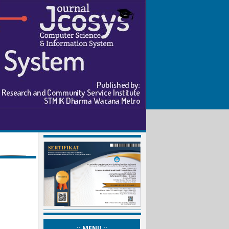
_:: MENU ::_