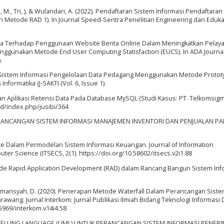
tari, M., Tri, ), & Wulandari, A. (2022). Pendaftaran Sistem Informasi Pendaftaran
Metode RAD 1). In Journal Speed-Sentra Penelitian Engineering dan Edukas
una Terhadap Penggunaan Website Berita Online Dalam Meningkatkan Pelay
ggunakan Metode End User Computing Statisfaction (EUCS). In ADA Journal
.
 Sistem Informasi Pengelolaan Data Pedagang Menggunakan Metode Protot
formatika (J-SAKTI (Vol. 6, Issue 1).
ngan Aplikasi Retensi Data Pada Database MySQL (Studi Kasus: PT. Telkomsigma
r.id/index.php/jusibi/364
23). PERANCANGAN SISTEM INFORMASI MANAJEMEN INVENTORI DAN PENJUALAN P
nce Dalam Permodelan Sistem Informasi Keuangan. Journal of Information
r Science (ITSECS, 2(1). https://doi.org/10.58602/itsecs.v2i1.88
etode Rapid Application Development (RAD) dalam Rancang Bangun Sistem Inf
& Firmansyah, D. (2020). Penerapan Metode Waterfall Dalam Perancangan Sist
awang. Jurnal Interkom: Jurnal Publikasi Ilmiah Bidang Teknologi Informasi
35969/interkom.v14i4.58
IED MODELLING LANGUAGE (UML) UNTUK PERANCANGAN SISTEM INFORMASI PENER