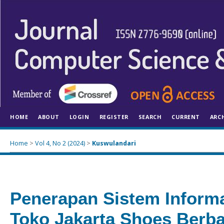
HOME
ABOUT
LOGIN
REGISTER
SEARCH
CURRENT
ARC
Home
>
Vol 4, No 2 (2024)
>
Kuswulandari
Penerapan Sistem Informa
Toko Jakarta Shoes Berb